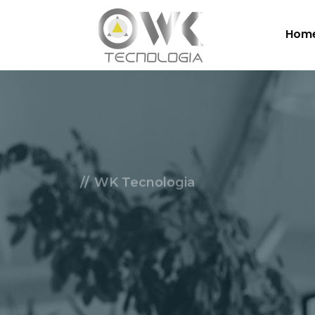
Hom
WK Tecnologia
Soluçõe
Nuvem.