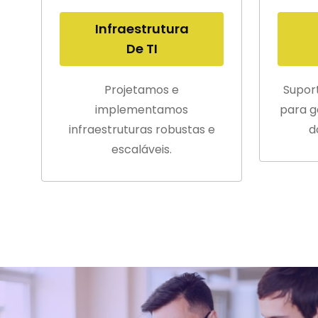
Infraestrutura
De TI
Projetamos e
Supor
implementamos
para g
infraestruturas robustas e
d
escaláveis.