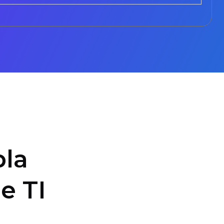
la
e TI