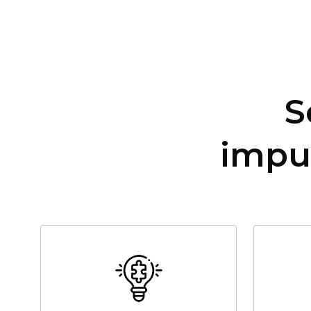
S
impu