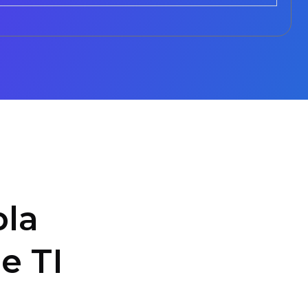
la
e TI