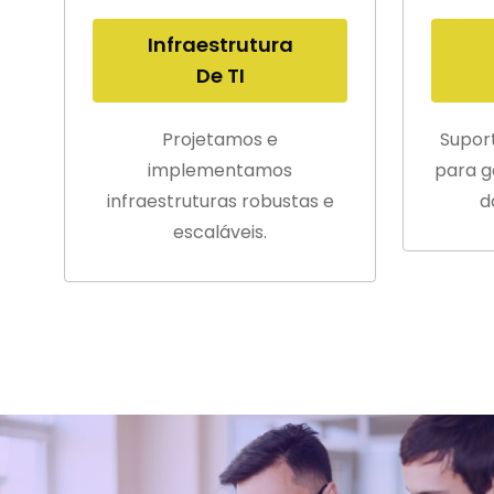
Infraestrutura
De TI
Projetamos e
Supor
implementamos
para g
infraestruturas robustas e
d
escaláveis.