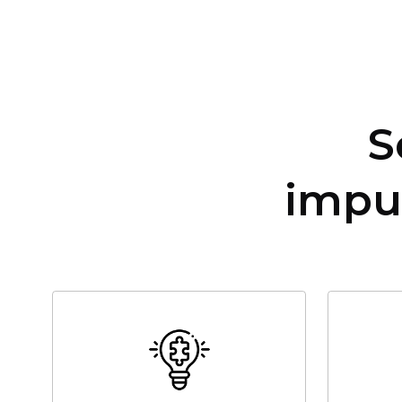
S
impu