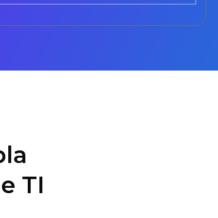
la
e TI