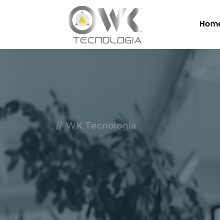
Hom
WK Tecnologia
Soluçõe
Nuvem.