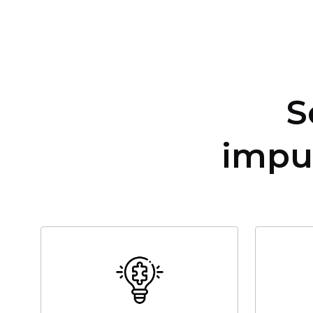
S
impu