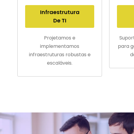
Infraestrutura
De TI
Projetamos e
Supor
implementamos
para g
infraestruturas robustas e
d
escaláveis.