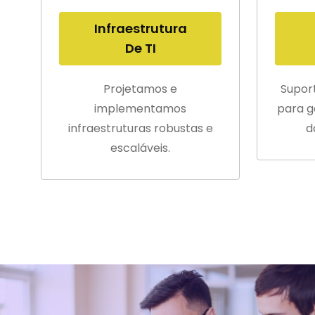
Infraestrutura
De TI
Projetamos e
Supor
implementamos
para g
infraestruturas robustas e
d
escaláveis.