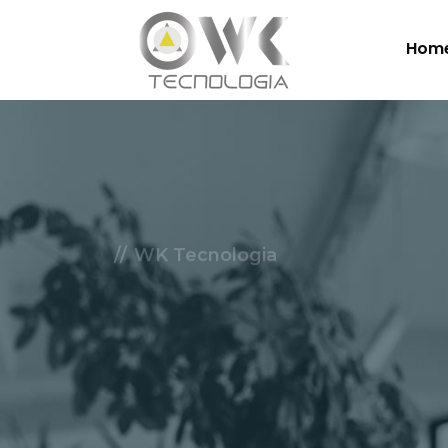
Hom
WK Tecnologia
Soluçõe
Nuvem.