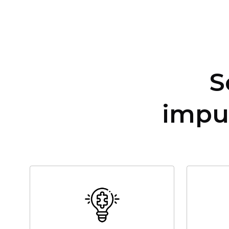
S
impu