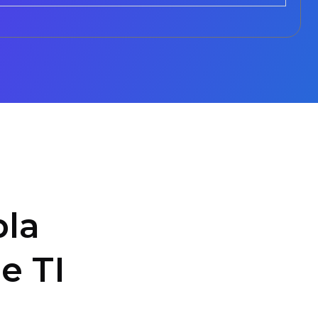
la
e TI