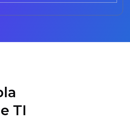
la
e TI