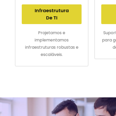
Infraestrutura
De TI
Projetamos e
Supor
implementamos
para g
infraestruturas robustas e
d
escaláveis.