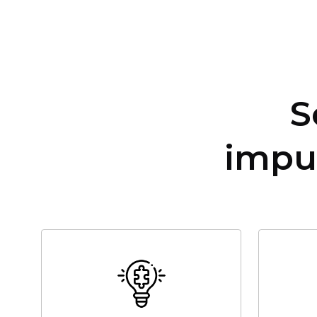
S
impu