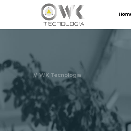
Hom
WK Tecnologia
Soluçõe
Nuvem.