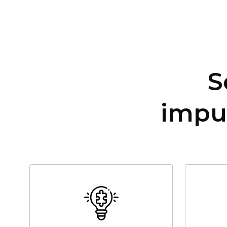
S
impu