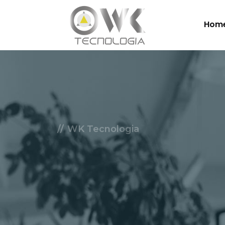
Hom
WK Tecnologia
Soluçõe
Nuvem.