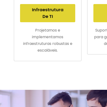
Infraestrutura
De TI
Projetamos e
Supor
implementamos
para g
infraestruturas robustas e
d
escaláveis.