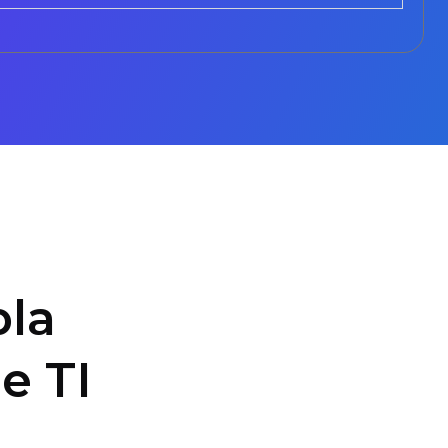
la
e TI