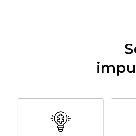
S
impu