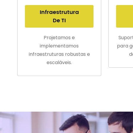
Infraestrutura
De TI
Projetamos e
Supor
implementamos
para g
infraestruturas robustas e
d
escaláveis.