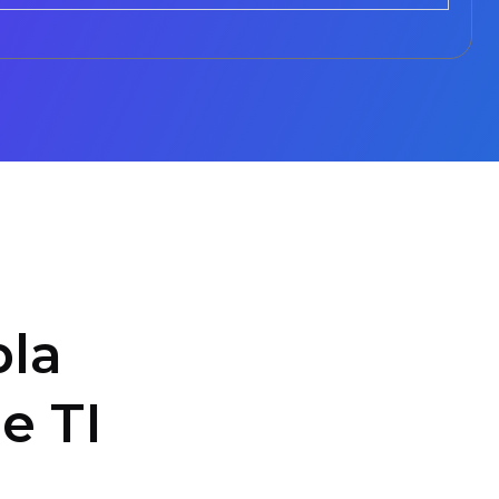
la
e TI