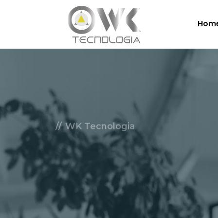
Hom
WK Tecnologia
Soluçõe
Nuvem.