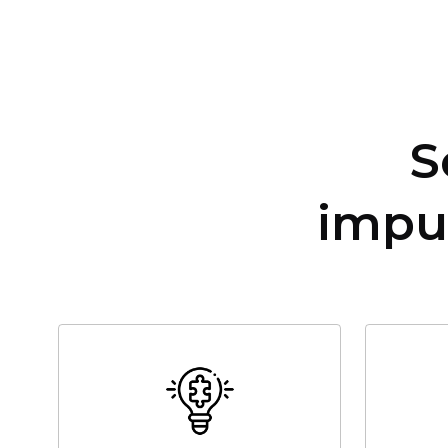
S
impu