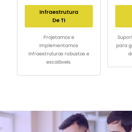
Infraestrutura
De TI
Projetamos e
Supor
implementamos
para g
infraestruturas robustas e
d
escaláveis.