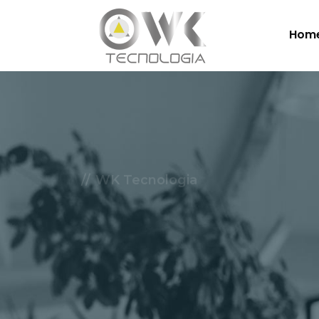
Hom
WK Tecnologia
Soluçõe
Nuvem.