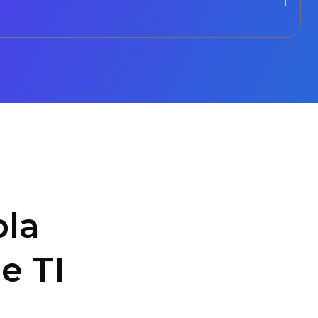
la
e TI