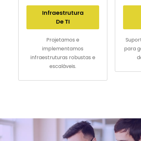
Infraestrutura
De TI
Projetamos e
Supor
implementamos
para g
infraestruturas robustas e
d
escaláveis.