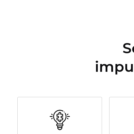
S
impu