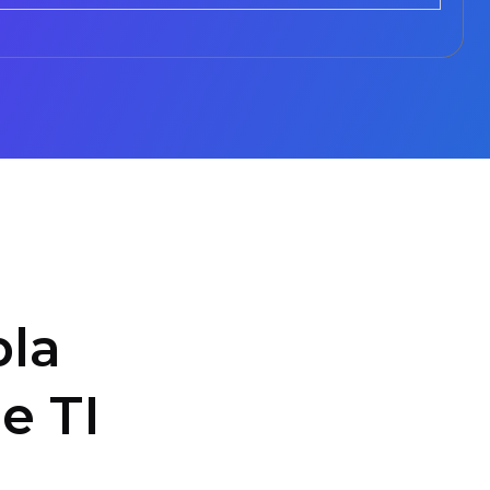
la
e TI