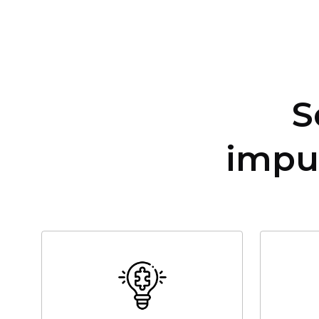
S
impu