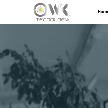
Hom
WK Tecnologia
Soluçõe
Nuvem.