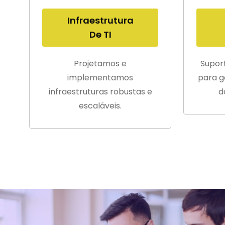
Infraestrutura
De TI
Projetamos e
Supor
implementamos
para g
infraestruturas robustas e
d
escaláveis.