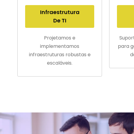
Infraestrutura
De TI
Projetamos e
Supor
implementamos
para g
infraestruturas robustas e
d
escaláveis.