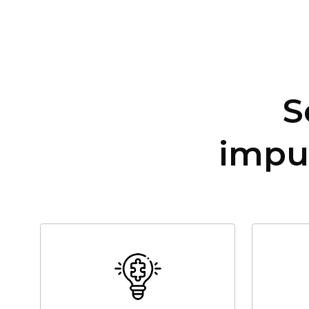
S
impu