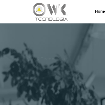
Hom
WK Tecnologia
Soluçõe
Nuvem.