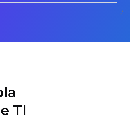
la
e TI