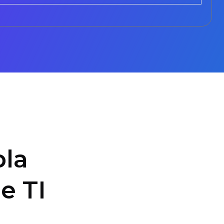
la
e TI