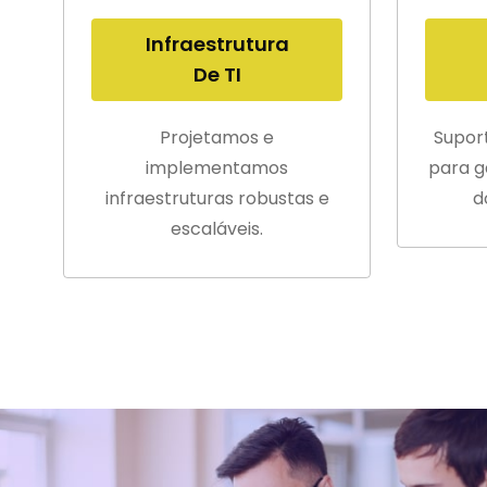
Infraestrutura
De TI
Projetamos e
Supor
implementamos
para g
infraestruturas robustas e
d
escaláveis.