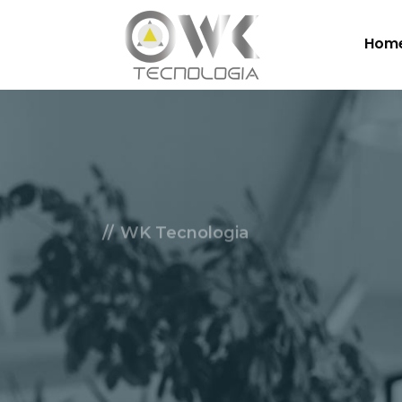
Hom
WK Tecnologia
Soluçõe
Nuvem.