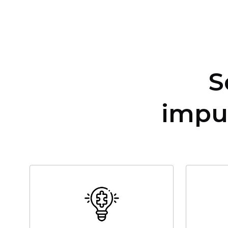
S
impu