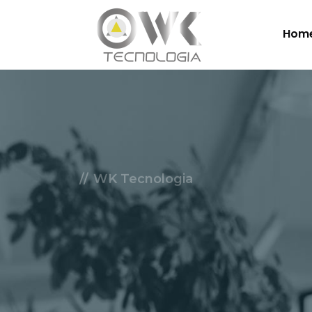
Hom
WK Tecnologia
Soluçõe
Nuvem.