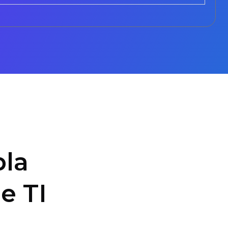
la
e TI