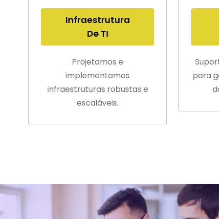
Infraestrutura
De TI
Projetamos e
Supor
implementamos
para g
infraestruturas robustas e
d
escaláveis.