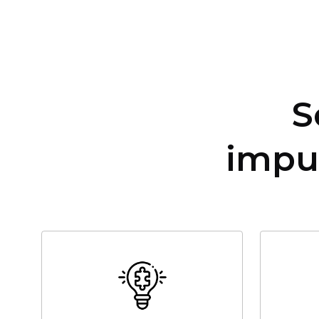
S
impu