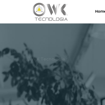
Hom
WK Tecnologia
Soluçõe
Nuvem.