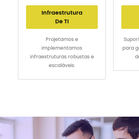
Infraestrutura
De TI
Projetamos e
Supor
implementamos
para g
infraestruturas robustas e
d
escaláveis.