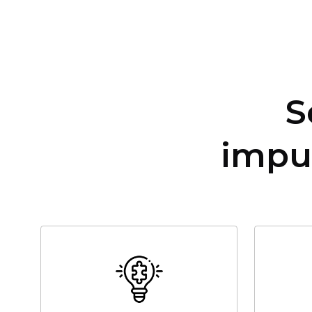
S
impu