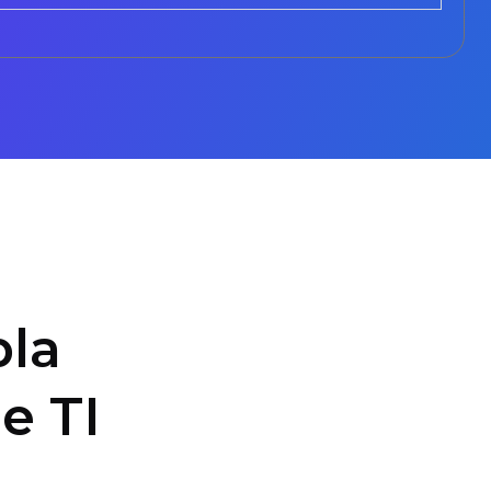
la
e TI