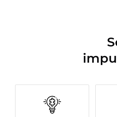
S
impu