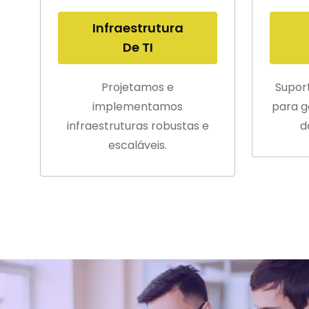
Infraestrutura
De TI
Projetamos e
Supor
implementamos
para g
infraestruturas robustas e
d
escaláveis.