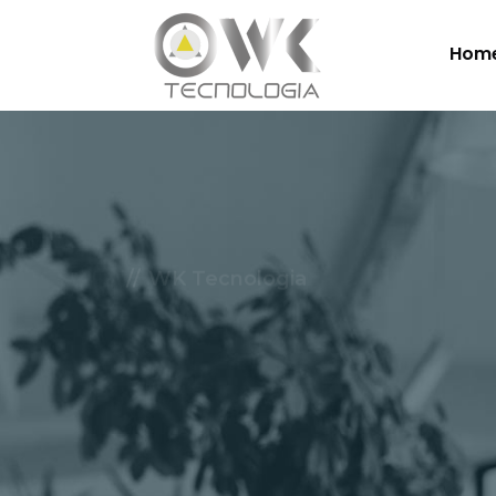
Hom
WK Tecnologia
Soluçõe
Nuvem.