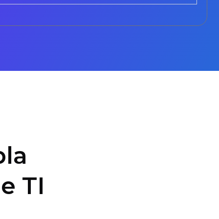
la
e TI